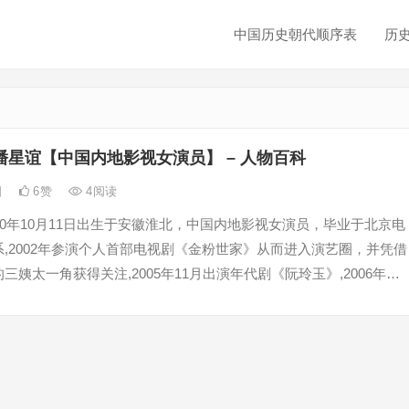
中国历史朝代顺序表
历
潘星谊【中国内地影视女演员】 – 人物百科
日
6
赞
4
阅读
80年10月11日出生于安徽淮北，中国内地影视女演员，毕业于北京电
,2002年参演个人首部电视剧《金粉世家》从而进入演艺圈，并凭借
三姨太一角获得关注,2005年11月出演年代剧《阮玲玉》,2006年参