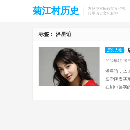
菊江村历史
发扬中文民族优良传统
传承历史文化精神
标签：
潘星谊
历史人物
2024年4月19
潘星谊，19
影学院表演系
在剧中饰演的
演励