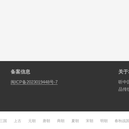
备案信息
关于
闽ICP备2023019448号-7
听中
品传
三国
上古
元朝
唐朝
商朝
夏朝
宋朝
明朝
春秋战