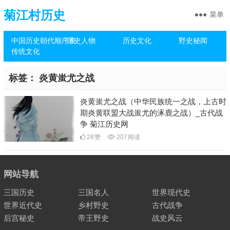
菊江村历史
菜单
中国历史朝代顺序表
历史人物
历史文化
野史秘闻
传统文化
标签：
炎黄蚩尤之战
炎黄蚩尤之战（中华民族统一之战，上古时
期炎黄联盟大战蚩尤的涿鹿之战）_古代战
争 菊江历史网
28
赞
207
阅读
网站导航
三国历史
三国名人
世界现代史
世界近代史
乡村野史
古代战争
后宫秘史
帝王野史
战史风云