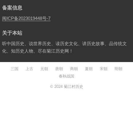
备案信息
闽ICP备2023019448号-7
关于本站
听中国历史、说世界历史、读历史文化、讲历史故事、品传统文
化、知历史人物、尽在菊江历史网！
三国
上古
元朝
唐朝
商朝
夏朝
宋朝
明朝
春秋战国
© 2024
菊江村历史