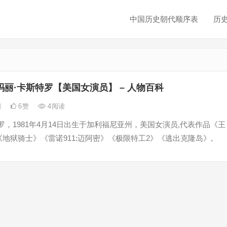
中国历史朝代顺序表
历
玛丽·卡斯特罗【美国女演员】 – 人物百科
日
6
赞
4
阅读
罗，1981年4月14日出生于加利福尼亚州，美国女演员,代表作品《王
地狱骑士》《雷诺911:迈阿密》《极限特工2》《逃出克隆岛》,