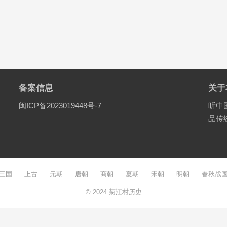
备案信息
关于
闽ICP备2023019448号-7
听中
品传
三国
上古
元朝
唐朝
商朝
夏朝
宋朝
明朝
春秋战
© 2024
菊江村历史