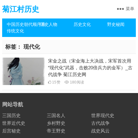
菊江村历史
菜单
中国历史朝代顺序表
历史人物
历史文化
野史秘闻
传统文化
标签：
现代化
宋金之战（宋金海上大决战，宋军首次用
“现代化”武器，击败20倍兵力的金军）_古
代战争 菊江历史网
15
赞
180
阅读
网站导航
三国历史
三国名人
世界现代史
世界近代史
乡村野史
古代战争
后宫秘史
帝王野史
战史风云