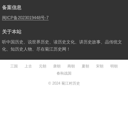
备案信息
闽ICP备2023019448号-7
关于本站
听中国历史、说世界历史、读历史文化、讲历史故事、品传统文
化、知历史人物、尽在菊江历史网！
三国
上古
元朝
唐朝
商朝
夏朝
宋朝
明朝
春秋战国
© 2024
菊江村历史