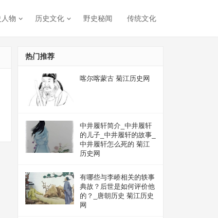
史人物
历史文化
野史秘闻
传统文化
热门推荐
喀尔喀蒙古 菊江历史网
中井履轩简介_中井履轩
的儿子_中井履轩的故事_
中井履轩怎么死的 菊江
历史网
有哪些与李峤相关的轶事
典故？后世是如何评价他
的？_唐朝历史 菊江历史
网