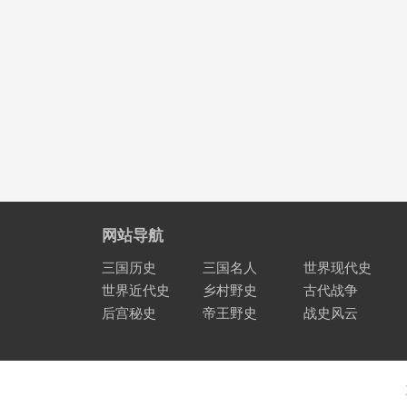
网站导航
三国历史
三国名人
世界现代史
世界近代史
乡村野史
古代战争
后宫秘史
帝王野史
战史风云