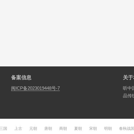
备案信息
关于
闽ICP备2023019448号-7
听中
品传
三国
上古
元朝
唐朝
商朝
夏朝
宋朝
明朝
春秋战