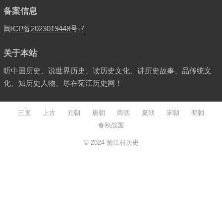
备案信息
闽ICP备2023019448号-7
关于本站
听中国历史、说世界历史、读历史文化、讲历史故事、品传统文
化、知历史人物、尽在菊江历史网！
三国
上古
元朝
唐朝
商朝
夏朝
宋朝
明朝
春秋战国
© 2024
菊江村历史