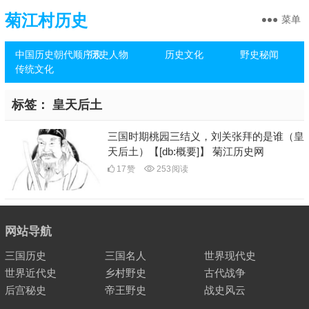
菊江村历史
菜单
中国历史朝代顺序表
历史人物
历史文化
野史秘闻
传统文化
标签：
皇天后土
三国时期桃园三结义，刘关张拜的是谁（皇
天后土）【[db:概要]】 菊江历史网
17
赞
253
阅读
网站导航
三国历史
三国名人
世界现代史
世界近代史
乡村野史
古代战争
后宫秘史
帝王野史
战史风云