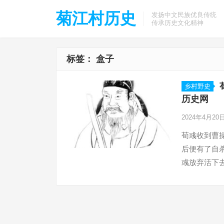
菊江村历史
发扬中文民族优良传统
传承历史文化精神
标签：
盒子
乡村野史
历史网
2024年4月20
荀彧收到曹
后便有了自
彧放弃活下