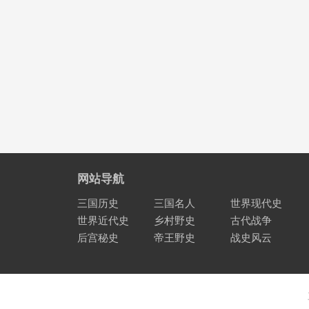
网站导航
三国历史
三国名人
世界现代史
世界近代史
乡村野史
古代战争
后宫秘史
帝王野史
战史风云