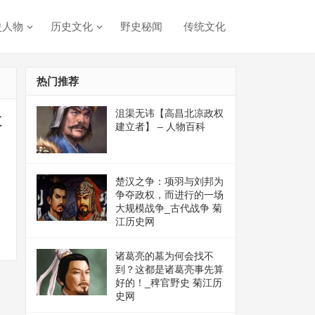
史人物
历史文化
野史秘闻
传统文化
热门推荐
沮渠无讳【高昌北凉政权
江
建立者】 – 人物百科
楚汉之争：项羽与刘邦为
争夺政权，而进行的一场
大规模战争_古代战争 菊
江历史网
诸葛亮的墓为何会找不
到？这都是诸葛亮事先算
好的！_稗官野史 菊江历
史网