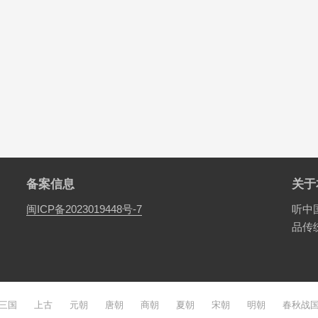
备案信息
关于
闽ICP备2023019448号-7
听中
品传
三国
上古
元朝
唐朝
商朝
夏朝
宋朝
明朝
春秋战