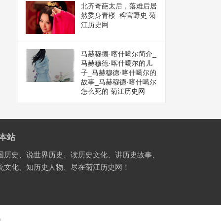
北齐奇葩太后，落难后居
然委身青楼_稗官野史 菊
江历史网
马赫穆德·喀什噶尔简介_
马赫穆德·喀什噶尔的儿
子_马赫穆德·喀什噶尔的
故事_马赫穆德·喀什噶尔
怎么死的 菊江历史网
本站
国历史、说世界历史、读历史文化、讲历史故事、
统文化、知历史人物、尽在菊江历史网！