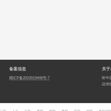
备案信息
关于
闽ICP备2023019448号-7
听中
品传