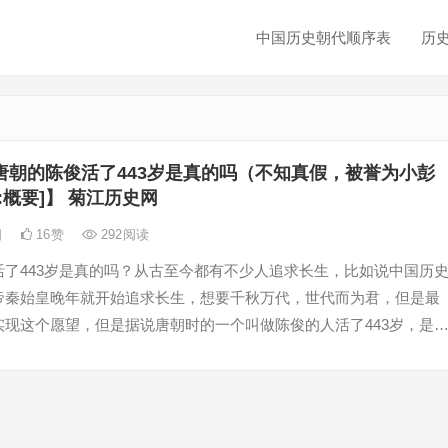
中国历史朝代顺序表
历
唐朝的陈俊活了443岁是真的吗（不知真假，被誉为小彭
b:概要]】 菊江历史网
日
16
赞
292
阅读
活了443岁是真的吗？从古至今都有不少人追求长生，比如说中国历
帝秦始皇晚年就开始追求长生，想要千秋万代，世代而为君，但是最
实现这个愿望，但是据说唐朝时的一个叫做陈俊的人活了443岁，是
寿的人，那么唐朝的陈俊活了443岁是真的吗? 唐