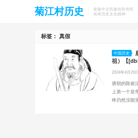
菊江村历史
发扬中文民族优良传统
传承历史文化精神
标签：
真假
中国历史
祖）【[d
2024年4月20
唐朝的陈俊
上第一个皇
终仍然没能
前世界上最长