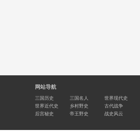
网站导航
三国历史
三国名人
世界现代史
世界近代史
乡村野史
古代战争
后宫秘史
帝王野史
战史风云