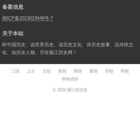
备案信息
闽ICP备2023019448号-7
关于本站
听中国历史、说世界历史、读历史文化、讲历史故事、品传统文
化、知历史人物、尽在菊江历史网！
三国
上古
元朝
唐朝
商朝
夏朝
宋朝
明朝
春秋战国
© 2024
菊江村历史