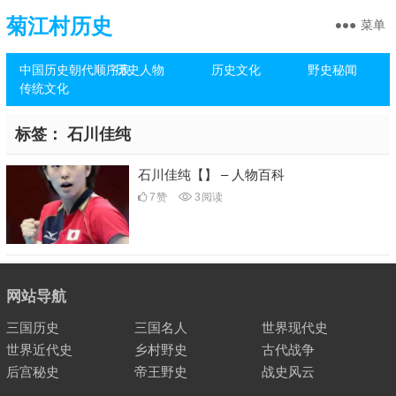
菊江村历史
菜单
中国历史朝代顺序表
历史人物
历史文化
野史秘闻
传统文化
标签：
石川佳纯
石川佳纯【】 – 人物百科
7
赞
3
阅读
网站导航
三国历史
三国名人
世界现代史
世界近代史
乡村野史
古代战争
后宫秘史
帝王野史
战史风云