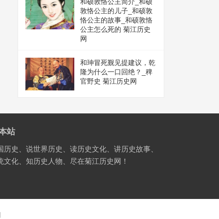
和硕敦恪公主简介_和硕
敦恪公主的儿子_和硕敦
恪公主的故事_和硕敦恪
公主怎么死的 菊江历史
网
和珅冒死觐见提建议，乾
隆为什么一口回绝？_稗
官野史 菊江历史网
本站
国历史、说世界历史、读历史文化、讲历史故事、
统文化、知历史人物、尽在菊江历史网！
国