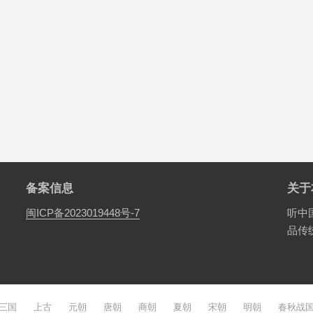
备案信息
关于
闽ICP备2023019448号-7
听中
品传
三国
上古
元朝
唐朝
商朝
夏朝
宋朝
明朝
春秋战