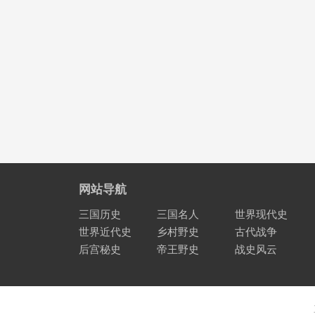
网站导航
三国历史
三国名人
世界现代史
世界近代史
乡村野史
古代战争
后宫秘史
帝王野史
战史风云