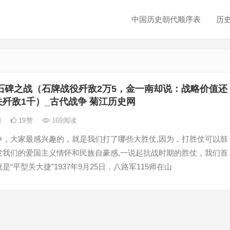
中国历史朝代顺序表
历
石碑之战（石牌战役歼敌2万5，金一南却说：战略价值还
歼敌1千）_古代战争 菊江历史网
日
19
赞
169
阅读
争，大家最感兴趣的，就是我们打了哪些大胜仗,因为，打胜仗可以鼓
发我们的爱国主义情怀和民族自豪感,一说起抗战时期的胜仗，我们首
是“平型关大捷”1937年9月25日，八路军115师在山