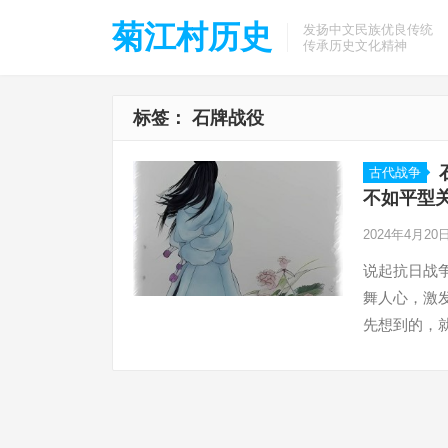
菊江村历史
发扬中文民族优良传统
传承历史文化精神
标签：
石牌战役
古代战争
不如平型关
2024年4月20
说起抗日战
舞人心，激
先想到的，就