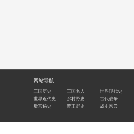
网站导航
三国历史
三国名人
世界现代史
世界近代史
乡村野史
古代战争
后宫秘史
帝王野史
战史风云