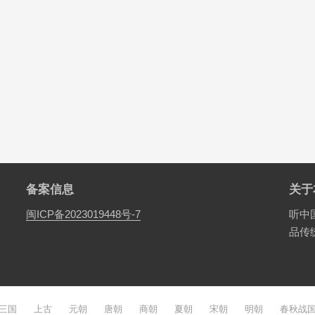
备案信息
关于
闽ICP备2023019448号-7
听中
品传
三国
上古
元朝
唐朝
商朝
夏朝
宋朝
明朝
春秋战