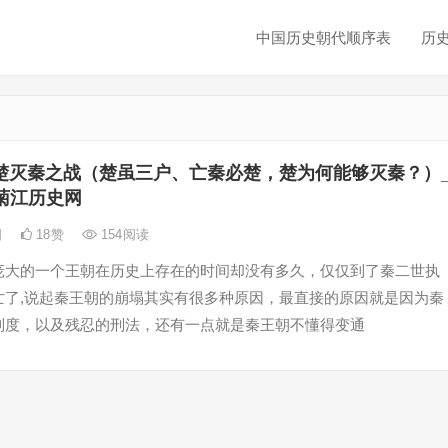
中国历史朝代顺序表
历
楚灭秦之战（楚虽三户、亡秦必楚，楚为何能够灭秦？）
菊江历史网
日
18
赞
154
阅读
庞大的一个王朝在历史上存在的时间却没有多久，仅仅到了秦二世执
亡了,说起秦王朝的崩塌其实有很多种原因，最直接的原因就是因为秦
制度，以及残忍的刑法，还有一点就是秦王朝不懂得变通