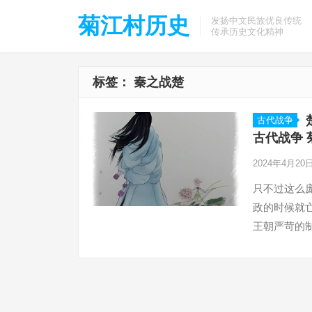
菊江村历史
发扬中文民族优良传统
传承历史文化精神
标签：
秦之战楚
古代战争
古代战争 
2024年4月20
只不过这么
政的时候就
王朝严苛的