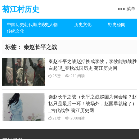
菊江村历史
菜单
中国历史朝代顺序表
历史人物
历史文化
野史秘闻
传统文化
标签：
秦赵长平之战
秦赵长平之战赵括换成李牧，李牧能够战胜
白起吗_春秋战国历史 菊江历史网
25
赞
211
阅读
秦赵长平之战（长平之战赵国为何会输？赵
括只是最后一环！战场外，赵国早就输了）
_古代战争 菊江历史网
21
赞
208
阅读