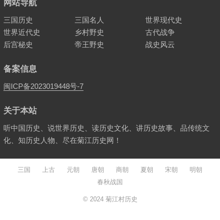
网站导航
三国历史
三国名人
世界现代史
世界近代史
乡村野史
古代战争
后宫秘史
帝王野史
战史风云
备案信息
闽ICP备2023019448号-7
关于本站
听中国历史、说世界历史、读历史文化、讲历史故事、品传统文
化、知历史人物、尽在菊江历史网！
三国
上古
元朝
唐朝
商朝
夏朝
宋朝
明朝
春秋战国
© 2024
菊江村历史