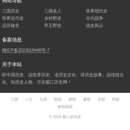
网站导航
三国历史
三国名人
世界现代史
世界近代史
乡村野史
古代战争
后宫秘史
帝王野史
战史风云
备案信息
闽ICP备2023019448号-7
关于本站
听中国历史、说世界历史、读历史文化、讲历史故事、品传统文
化、知历史人物、尽在菊江历史网！
三国
上古
元朝
唐朝
商朝
夏朝
宋朝
明朝
春秋战国
© 2024
菊江村历史