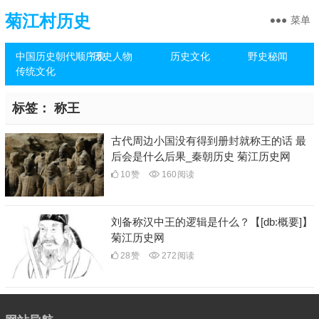
菊江村历史
菜单
中国历史朝代顺序表
历史人物
历史文化
野史秘闻
传统文化
标签：
称王
古代周边小国没有得到册封就称王的话 最
后会是什么后果_秦朝历史 菊江历史网
10
赞
160
阅读
刘备称汉中王的逻辑是什么？【[db:概要]】
菊江历史网
28
赞
272
阅读