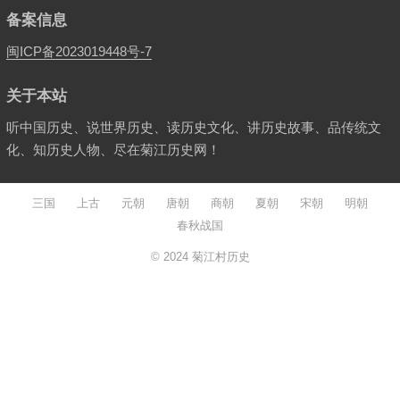
备案信息
闽ICP备2023019448号-7
关于本站
听中国历史、说世界历史、读历史文化、讲历史故事、品传统文
化、知历史人物、尽在菊江历史网！
三国
上古
元朝
唐朝
商朝
夏朝
宋朝
明朝
春秋战国
© 2024
菊江村历史