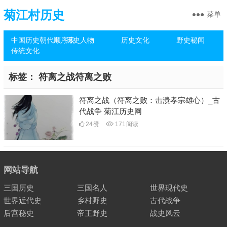
菊江村历史
菜单
中国历史朝代顺序表
历史人物
历史文化
野史秘闻
传统文化
标签：
符离之战符离之败
符离之战（符离之败：击溃孝宗雄心）_古
代战争 菊江历史网
24
赞
171
阅读
网站导航
三国历史
三国名人
世界现代史
世界近代史
乡村野史
古代战争
后宫秘史
帝王野史
战史风云