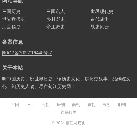
网站导航
三国历史
三国名人
世界现代史
世界近代史
乡村野史
古代战争
后宫秘史
帝王野史
战史风云
备案信息
闽ICP备2023019448号-7
关于本站
听中国历史、说世界历史、读历史文化、讲历史故事、品传统文
化、知历史人物、尽在菊江历史网！
三国
上古
元朝
唐朝
商朝
夏朝
宋朝
明朝
春秋战国
© 2024
菊江村历史