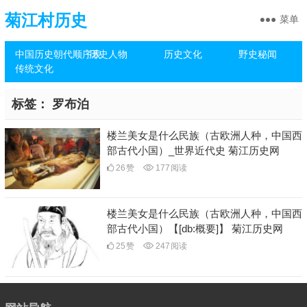
菊江村历史
菜单
中国历史朝代顺序表
历史人物
历史文化
野史秘闻
传统文化
标签：
罗布泊
楼兰美女是什么民族（古欧洲人种，中国西
部古代小国）_世界近代史 菊江历史网
26
赞
177
阅读
楼兰美女是什么民族（古欧洲人种，中国西
部古代小国）【[db:概要]】 菊江历史网
25
赞
247
阅读