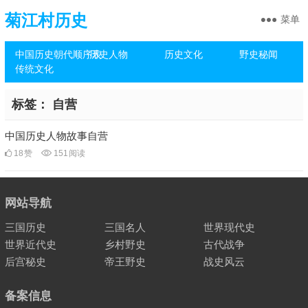
菊江村历史
菜单
中国历史朝代顺序表
历史人物
历史文化
野史秘闻
传统文化
标签：
自营
中国历史人物故事自营
18
赞
151
阅读
网站导航
三国历史
三国名人
世界现代史
世界近代史
乡村野史
古代战争
后宫秘史
帝王野史
战史风云
备案信息