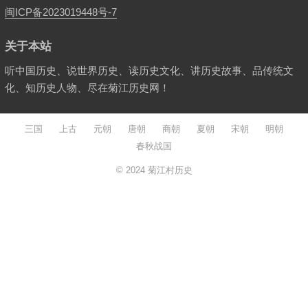
闽ICP备2023019448号-7
关于本站
听中国历史、说世界历史、读历史文化、讲历史故事、品传统文
化、知历史人物、尽在菊江历史网！
三国
上古
元朝
唐朝
商朝
夏朝
宋朝
明朝
春秋战国
© 2024
菊江村历史