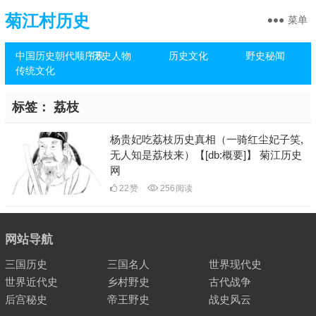
菊江村历史
菜单
中国历史朝代顺序表
历史人物
历史文化
野史秘闻
传统文化
标签：
荔枝
杨贵妃吃荔枝历史真相（一骑红尘妃子笑,
无人知是荔枝来）【[db:概要]】 菊江历史
网
22
赞
256
阅读
网站导航
三国历史
三国名人
世界现代史
世界近代史
乡村野史
古代战争
后宫秘史
帝王野史
战史风云