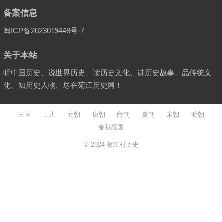
备案信息
闽ICP备2023019448号-7
关于本站
听中国历史、说世界历史、读历史文化、讲历史故事、品传统文
化、知历史人物、尽在菊江历史网！
三国
上古
元朝
唐朝
商朝
夏朝
宋朝
明朝
春秋战国
© 2024
菊江村历史