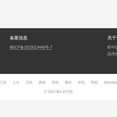
备案信息
关于
闽ICP备2023019448号-7
听中
品传
三国
上古
元朝
唐朝
商朝
夏朝
宋朝
明朝
春秋战
© 2024
菊江村历史