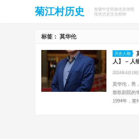
菊江村历史
发扬中文民族优良传统
传承历史文化精神
标签：
莫华伦
历史人物
人】 – 
2024年4月19
莫华伦，男，
敦歌剧院的华
1994年
达10余年