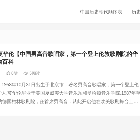
中国历史朝代顺序表
历
莫华伦【中国男高音歌唱家，第一个登上伦敦歌剧院的华
人物百科
日
8
赞
5
阅读
1958年10月31日出生于北京市，著名男高音歌唱家，第一个登上伦
人,莫华伦毕业于美国夏威夷大学音乐系和曼哈顿音乐学院,1987年
，签约德国柏林歌剧院，任首席男高音，从此开启他在欧美歌剧舞台上长