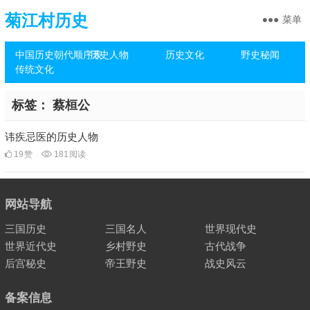
菊江村历史
菜单
中国历史朝代顺序表
历史人物
历史文化
野史秘闻
传统文化
标签：
蔡桓公
讳疾忌医的历史人物
19
赞
181
阅读
网站导航
三国历史
三国名人
世界现代史
世界近代史
乡村野史
古代战争
后宫秘史
帝王野史
战史风云
备案信息