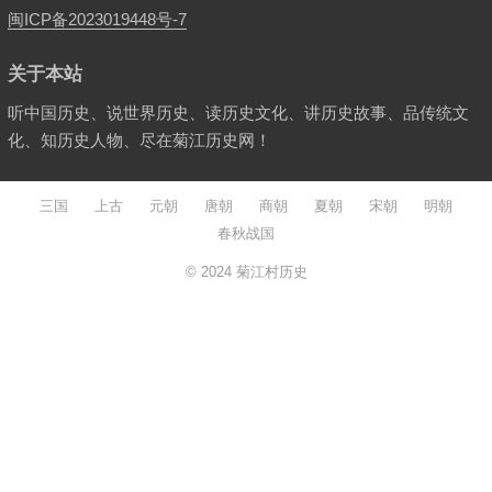
闽ICP备2023019448号-7
关于本站
听中国历史、说世界历史、读历史文化、讲历史故事、品传统文
化、知历史人物、尽在菊江历史网！
三国
上古
元朝
唐朝
商朝
夏朝
宋朝
明朝
春秋战国
© 2024
菊江村历史