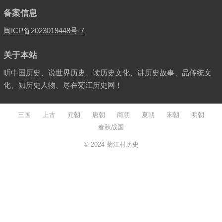
备案信息
闽ICP备2023019448号-7
关于本站
听中国历史、说世界历史、读历史文化、讲历史故事、品传统文
化、知历史人物、尽在菊江历史网！
三国
上古
元朝
唐朝
商朝
夏朝
宋朝
明朝
春秋战国
© 2024
菊江村历史