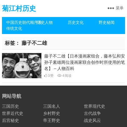
菊江村历史
菜单
中国历史朝代顺序表
历史人物
历史文化
野史秘闻
传统文化
标签：
藤子不二雄
藤子不二雄【日本漫画家组合，藤本弘和安
孙子素雄两位漫画家联合创作时所使用的笔
名】 – 人物百科
3
赞
4
阅读
网站导航
三国历史
三国名人
世界现代史
世界近代史
乡村野史
古代战争
后宫秘史
帝王野史
战史风云