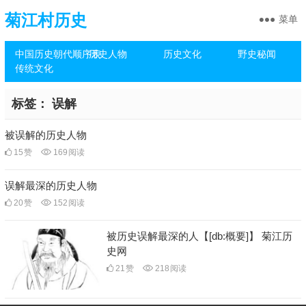
菊江村历史
菜单
中国历史朝代顺序表
历史人物
历史文化
野史秘闻
传统文化
标签：
误解
被误解的历史人物
15
赞
169
阅读
误解最深的历史人物
20
赞
152
阅读
被历史误解最深的人【[db:概要]】 菊江历
史网
21
赞
218
阅读