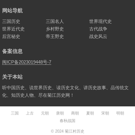
网站导航
三国历史
三国名人
世界现代史
世界近代史
乡村野史
古代战争
后宫秘史
帝王野史
战史风云
备案信息
闽ICP备2023019448号-7
关于本站
听中国历史、说世界历史、读历史文化、讲历史故事、品传统文
化、知历史人物、尽在菊江历史网！
三国
上古
元朝
唐朝
商朝
夏朝
宋朝
明朝
春秋战国
© 2024
菊江村历史