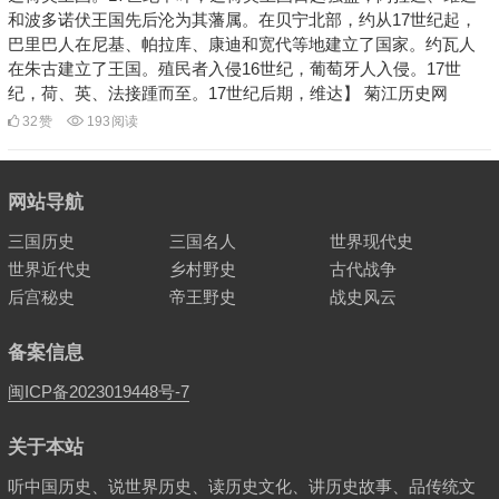
和波多诺伏王国先后沦为其藩属。在贝宁北部，约从17世纪起，
巴里巴人在尼基、帕拉库、康迪和宽代等地建立了国家。约瓦人
在朱古建立了王国。殖民者入侵16世纪，葡萄牙人入侵。17世
纪，荷、英、法接踵而至。17世纪后期，维达】 菊江历史网
32
赞
193
阅读
网站导航
三国历史
三国名人
世界现代史
世界近代史
乡村野史
古代战争
后宫秘史
帝王野史
战史风云
备案信息
闽ICP备2023019448号-7
关于本站
听中国历史、说世界历史、读历史文化、讲历史故事、品传统文