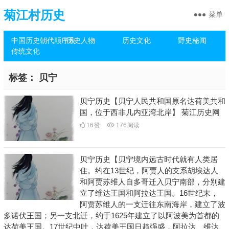
菊江村历史
菜单
中国历史朝代顺序表
历史人物
历史文化
野史秘闻
传统文化
标签：
贝宁
贝宁历史【贝宁人民共和国原名达荷美共和
国，位于西非几内亚湾北岸】 菊江历史网
16
赞
176
阅读
贝宁历史【贝宁境内远古时代就有人类居
住。约在13世纪，阿贾人的支系胡埃达人
和阿贾苏维人自多哥迁入贝宁南部，分别建
立了维达王国和阿拉达王国。16世纪末，
阿贾苏维人的一支迁往东南海岸，建立了波
多诺伏王国；另一支北迁，约于1625年建立了以阿波美为首都的
达荷美王国。17世纪中叶，达荷美王国日趋强盛，阿拉达、维达