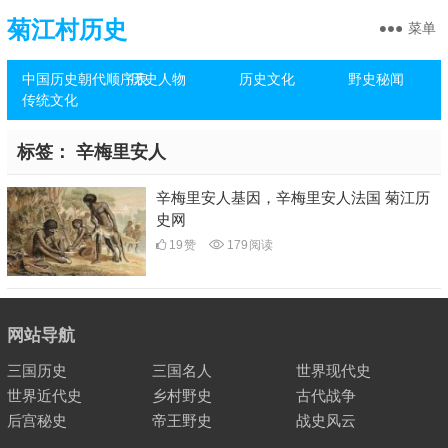
菊江村历史
菜单
中国历史朝代顺序表
历史人物
历史文化
野史秘闻
传统文化
标签：
辛梅里安人
辛梅里安人基因，辛梅里安人法国 菊江历
史网
19
赞
179
阅读
网站导航
三国历史
三国名人
世界现代史
世界近代史
乡村野史
古代战争
后宫秘史
帝王野史
战史风云