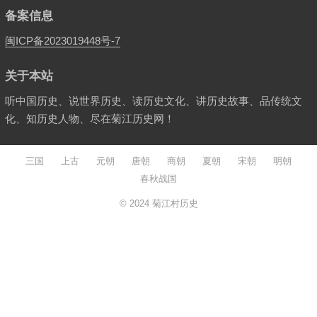
备案信息
闽ICP备2023019448号-7
关于本站
听中国历史、说世界历史、读历史文化、讲历史故事、品传统文
化、知历史人物、尽在菊江历史网！
三国
上古
元朝
唐朝
商朝
夏朝
宋朝
明朝
春秋战国
© 2024
菊江村历史