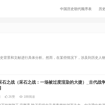
中国历史朝代顺序表
历
史背景和文献进行具体分析。然而，在某些情况下，涉及到历史人
采石之战（采石之战：一场被过度渲染的大捷）_古代战
网
日
26
赞
188
阅读