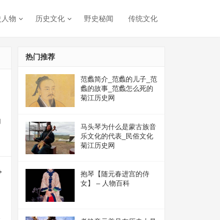
史人物
历史文化
野史秘闻
传统文化
热门推荐
范蠡简介_范蠡的儿子_范
蠡的故事_范蠡怎么死的
菊江历史网
物
马头琴为什么是蒙古族音
乐文化的代表_民俗文化
菊江历史网
争
抱琴【随元春进宫的侍
女】 – 人物百科