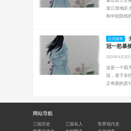
篡位后力主南
攻江淮地区
和中段防线
古代战争
冠一怒暴揍
2024年4月20
这是一个因
冠，老子非
正奇葩的是
网站导航
三国历史
三国名人
世界现代史