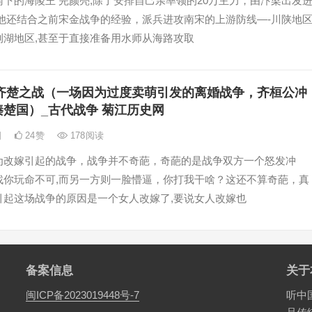
下的海陵王 完颜亮,除了安排自己亲率领的20万主力，由汴梁出发
,他还结合之前宋金战争的经验，派兵进攻南宋的上游防线—-川陕地
荆湖地区,甚至于直接准备用水师从海路攻取
齐楚之战（一场因为过度卖萌引发的离婚战争，齐桓公冲
楚国）_古代战争 菊江历史网
日
24
赞
178
阅读
为改嫁引起的战争，战争并不奇葩，奇葩的是战争双方一个怒发冲
找你玩命不可,而另一方则一脸懵逼，你打我干啥？这还不算奇葩，真
引起这场战争的原因是一个女人改嫁了,要说女人改嫁也
备案信息
关于
闽ICP备2023019448号-7
听中