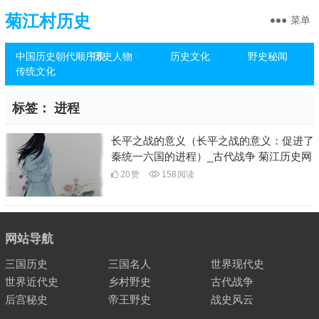
菊江村历史
菜单
中国历史朝代顺序表
历史人物
历史文化
野史秘闻
传统文化
标签：
进程
长平之战的意义（长平之战的意义：促进了
秦统一六国的进程）_古代战争 菊江历史网
20
赞
158
阅读
网站导航
三国历史
三国名人
世界现代史
世界近代史
乡村野史
古代战争
后宫秘史
帝王野史
战史风云