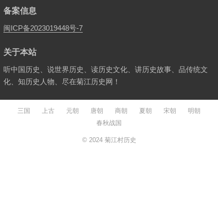
备案信息
闽ICP备2023019448号-7
关于本站
听中国历史、说世界历史、读历史文化、讲历史故事、品传统文
化、知历史人物、尽在菊江历史网！
三国
上古
元朝
唐朝
商朝
夏朝
宋朝
明朝
春秋战国
© 2024
菊江村历史