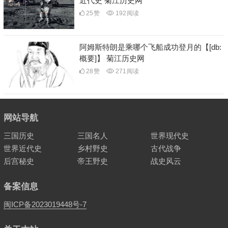
近代史 菊江历史网
25
赞
192
阅读
阿姆斯特朗是乘哪个飞船成功登月的【[db:
概要]】 菊江历史网
28
赞
271
阅读
网站导航
三国历史
三国名人
世界现代史
世界近代史
乡村野史
古代战争
后宫秘史
帝王野史
战史风云
备案信息
闽ICP备2023019448号-7