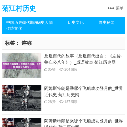
菊江村历史
菜单
中国历史朝代顺序表
历史人物
历史文化
野史秘闻
传统文化
标签：
连称
及瓜而代的故事（及瓜而代出自：《左传·
鲁庄公八年》）_成语故事 菊江历史网
35
赞
204
阅读
阿姆斯特朗是乘哪个飞船成功登月的_世界
近代史 菊江历史网
28
赞
187
阅读
阿姆斯特朗是乘哪个飞船成功登月的_世界