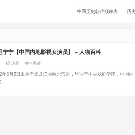
中国历史朝代顺序表
历
迟宁宁【中国内地影视女演员】 – 人物百科
日
16
赞
4
阅读
92年6月5日出生于黑龙江省哈尔滨市，毕业于中央戏剧学院，中国内
,