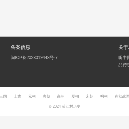
备案信息
关于
闽ICP备2023019448号-7
听中
品传
三国
上古
元朝
唐朝
商朝
夏朝
宋朝
明朝
春秋战
© 2024
菊江村历史