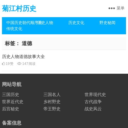
菊江村历史
菜单
中国历史朝代顺序表
历史人物
历史文化
野史秘闻
传统文化
标签：
道德
历史人物道德故事大全
19
赞
147
阅读
网站导航
三国历史
三国名人
世界现代史
世界近代史
乡村野史
古代战争
后宫秘史
帝王野史
战史风云
备案信息