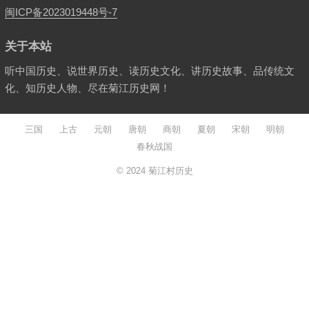
闽ICP备2023019448号-7
关于本站
听中国历史、说世界历史、读历史文化、讲历史故事、品传统文
化、知历史人物、尽在菊江历史网！
三国
上古
元朝
唐朝
商朝
夏朝
宋朝
明朝
春秋战国
© 2024
菊江村历史