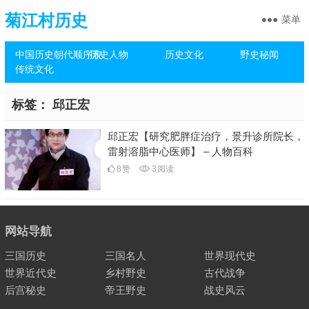
菊江村历史
菜单
中国历史朝代顺序表
历史人物
历史文化
野史秘闻
传统文化
标签：
邱正宏
邱正宏【研究肥胖症治疗，景升诊所院长，
雷射溶脂中心医师】 – 人物百科
8
赞
3
阅读
网站导航
三国历史
三国名人
世界现代史
世界近代史
乡村野史
古代战争
后宫秘史
帝王野史
战史风云