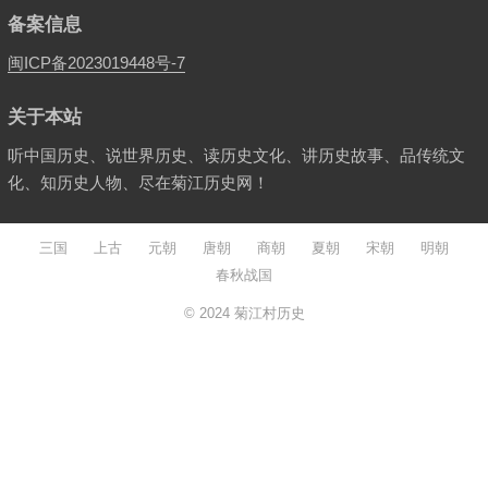
备案信息
闽ICP备2023019448号-7
关于本站
听中国历史、说世界历史、读历史文化、讲历史故事、品传统文
化、知历史人物、尽在菊江历史网！
三国
上古
元朝
唐朝
商朝
夏朝
宋朝
明朝
春秋战国
© 2024
菊江村历史