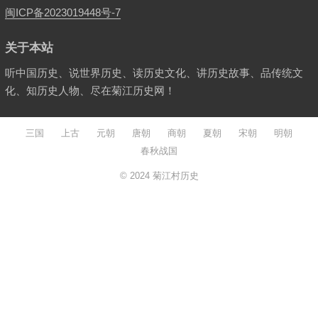
闽ICP备2023019448号-7
关于本站
听中国历史、说世界历史、读历史文化、讲历史故事、品传统文
化、知历史人物、尽在菊江历史网！
三国
上古
元朝
唐朝
商朝
夏朝
宋朝
明朝
春秋战国
© 2024
菊江村历史