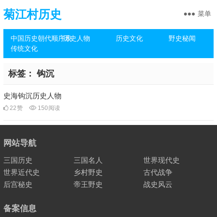
菊江村历史
菜单
中国历史朝代顺序表
历史人物
历史文化
野史秘闻
传统文化
标签：
钩沉
史海钩沉历史人物
22
赞
150
阅读
网站导航
三国历史
三国名人
世界现代史
世界近代史
乡村野史
古代战争
后宫秘史
帝王野史
战史风云
备案信息