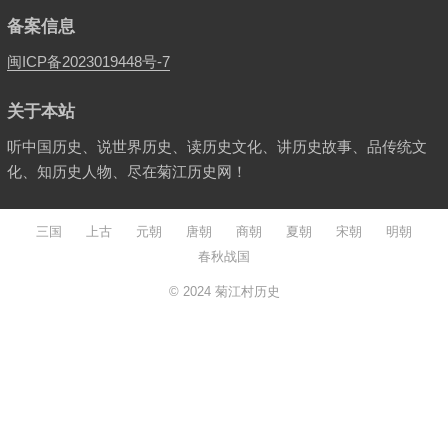
备案信息
闽ICP备2023019448号-7
关于本站
听中国历史、说世界历史、读历史文化、讲历史故事、品传统文
化、知历史人物、尽在菊江历史网！
三国
上古
元朝
唐朝
商朝
夏朝
宋朝
明朝
春秋战国
© 2024
菊江村历史