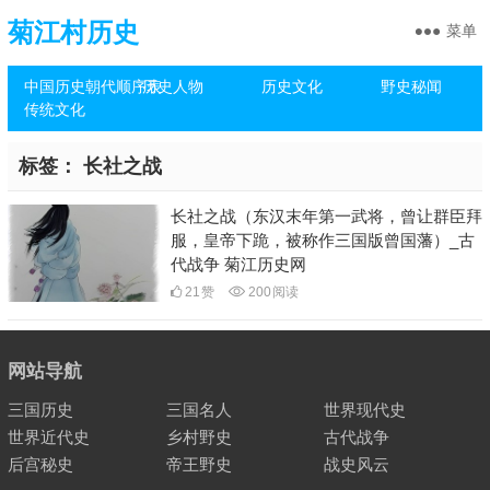
菊江村历史
菜单
中国历史朝代顺序表
历史人物
历史文化
野史秘闻
传统文化
标签：
长社之战
长社之战（东汉末年第一武将，曾让群臣拜
服，皇帝下跪，被称作三国版曾国藩）_古
代战争 菊江历史网
21
赞
200
阅读
网站导航
三国历史
三国名人
世界现代史
世界近代史
乡村野史
古代战争
后宫秘史
帝王野史
战史风云