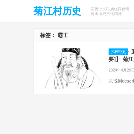
菊江村历史
发扬中文民族优良传统
传承历史文化精神
标签：
霸王
乡村野史
要]】 菊
2024年4月20
未找到descri