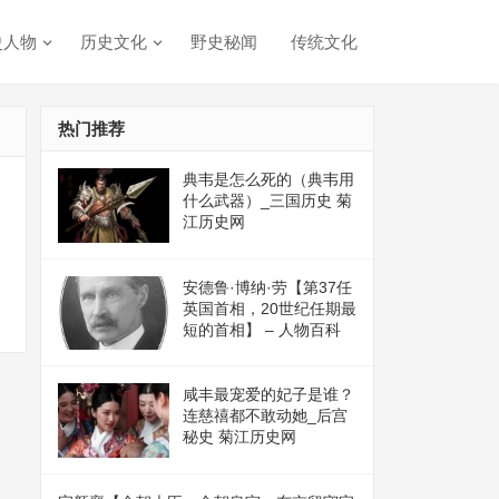
史人物
历史文化
野史秘闻
传统文化
热门推荐
典韦是怎么死的（典韦用
什么武器）_三国历史 菊
江历史网
安德鲁·博纳·劳【第37任
英国首相，20世纪任期最
短的首相】 – 人物百科
咸丰最宠爱的妃子是谁？
连慈禧都不敢动她_后宫
秘史 菊江历史网