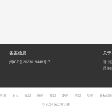
备案信息
关于
闽ICP备2023019448号-7
听中
品传
三国
上古
元朝
唐朝
商朝
夏朝
宋朝
明朝
春秋战
© 2024
菊江村历史