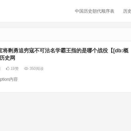
中国历史朝代顺序表
历
宜将剩勇追穷寇不可沽名学霸王指的是哪个战役【[db:概
江历史网
日
19
赞
350
阅读
ption内容