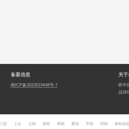
备案信息
关于
闽ICP备2023019448号-7
听中
品传
三国
上古
元朝
唐朝
商朝
夏朝
宋朝
明朝
春秋战