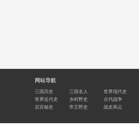
网站导航
三国历史
三国名人
世界现代史
世界近代史
乡村野史
古代战争
后宫秘史
帝王野史
战史风云