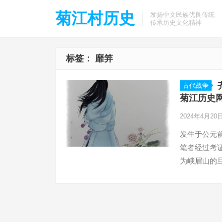
菊江村历史
发扬中文民族优良传统
传承历史文化精神
标签：
靡笄
古代战争
菊江历史
2024年4月20
发生于公元前
笔者经过考
为峨眉山的旦