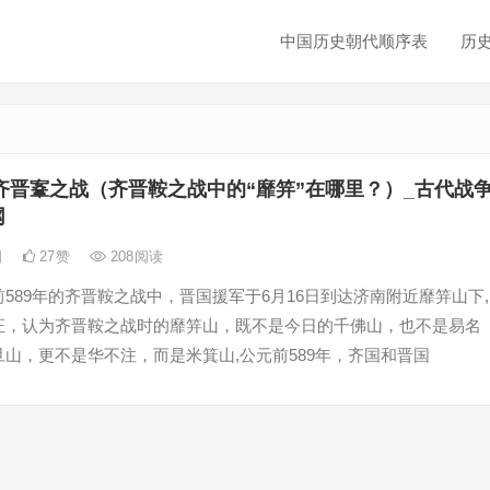
中国历史朝代顺序表
历
齐晋鞌之战（齐晋鞍之战中的“靡笄”在哪里？）_古代战
网
日
27
赞
208
阅读
589年的齐晋鞍之战中，晋国援军于6月16日到达济南附近靡笄山下,
证，认为齐晋鞍之战时的靡笄山，既不是今日的千佛山，也不是易名
山，更不是华不注，而是米箕山,公元前589年，齐国和晋国