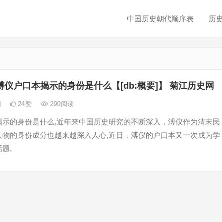
中国历史朝代顺序表
历
溥仪户口本揭示的身份是什么【[db:概要]】 菊江历史网
日
24
赞
290
阅读
揭示的身份是什么,近年来中国历史研究的不断深入，溥仪作为清末民
人物的身份成分也越来越深入人心,近日，溥仪的户口本又一次成为学
题,