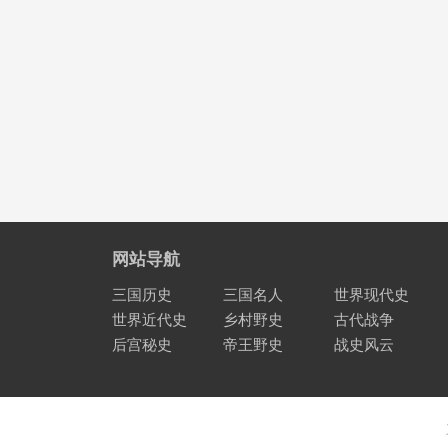
网站导航
三国历史
三国名人
世界现代史
世界近代史
乡村野史
古代战争
后宫秘史
帝王野史
战史风云