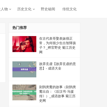
史人物
历史文化
野史秘闻
传统文化
热门推荐
在古代表哥娶表妹很正
常，为何很少生出智障孩
子？_稗官野史 菊江历史
网
故弄玄虚【故弄玄虚的意
思】- 成语大全
刻鹄类鹜的故事（刻鹄类
鹜出自：《后汉书·马援
传》）_成语故事 菊江历
史网