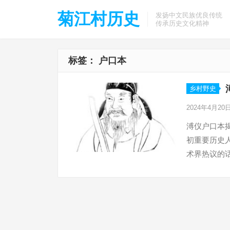
菊江村历史
发扬中文民族优良传统
传承历史文化精神
标签：
户口本
乡村野史
2024年4月20
溥仪户口本
初重要历史
术界热议的话