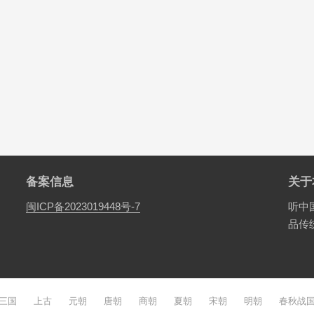
备案信息
关于
闽ICP备2023019448号-7
听中
品传
三国
上古
元朝
唐朝
商朝
夏朝
宋朝
明朝
春秋战