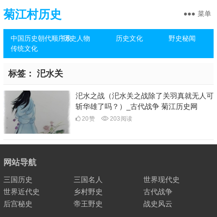
菊江村历史
菜单
中国历史朝代顺序表
历史人物
历史文化
野史秘闻
传统文化
标签：
汜水关
汜水之战（汜水关之战除了关羽真就无人可
斩华雄了吗？）_古代战争 菊江历史网
20
赞
203
阅读
网站导航
三国历史
三国名人
世界现代史
世界近代史
乡村野史
古代战争
后宫秘史
帝王野史
战史风云