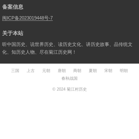
备案信息
闽ICP备2023019448号-7
关于本站
听中国历史、说世界历史、读历史文化、讲历史故事、品传统文
化、知历史人物、尽在菊江历史网！
三国
上古
元朝
唐朝
商朝
夏朝
宋朝
明朝
春秋战国
© 2024
菊江村历史