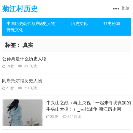
菊江村历史
菜单
中国历史朝代顺序表
历史人物
历史文化
野史秘闻
传统文化
标签：
真实
公孙离是什么历史人物
19
赞
180
阅读
阿斯托尔福历史人物
21
赞
151
阅读
牛头山之战（再上央视！一起来寻访真实的
牛头山大捷！）_古代战争 菊江历史网
25
赞
254
阅读