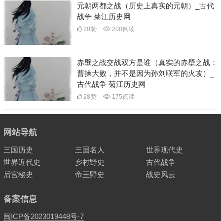
元朝两都之战（历史上真实的元朝）_古代
战争 菊江历史网
20
赞
200
阅读
赤壁之战交战双方是谁（真实的赤壁之战：
曹操大败，并不是因为孙刘联军的火攻）_
古代战争 菊江历史网
28
赞
175
阅读
网站导航
三国历史
三国名人
世界现代史
世界近代史
乡村野史
古代战争
后宫秘史
帝王野史
战史风云
备案信息
闽ICP备2023019448号-7