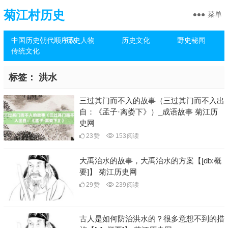
菊江村历史
菜单
中国历史朝代顺序表
历史人物
历史文化
野史秘闻
传统文化
标签：
洪水
三过其门而不入的故事（三过其门而不入出
自：《孟子·离娄下》）_成语故事 菊江历
史网
23
赞
153
阅读
大禹治水的故事，大禹治水的方案【[db:概
要]】 菊江历史网
29
赞
239
阅读
古人是如何防治洪水的？很多意想不到的措